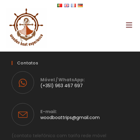
[
woocommerce_my_account
]
Contatos
Móvel / WhatsApp:
(+351) 963 467 697
E-mail:
woodboattrips@gmail.com
(contato telefônico com tarifa rede móvel